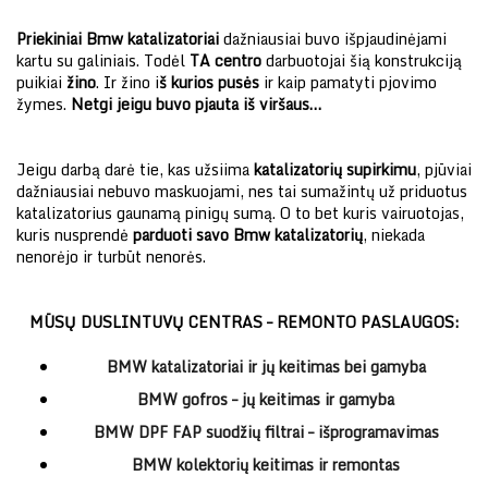
Priekiniai Bmw katalizatoriai
dažniausiai buvo išpjaudinėjami
kartu su galiniais. Todėl
TA centro
darbuotojai šią konstrukciją
puikiai
žino
. Ir žino i
š kurios pusės
ir kaip pamatyti pjovimo
žymes.
Netgi jeigu buvo pjauta iš viršaus…
Jeigu darbą darė tie, kas užsiima
katalizatorių supirkimu
, pjūviai
dažniausiai nebuvo maskuojami, nes tai sumažintų už priduotus
katalizatorius gaunamą pinigų sumą. O to bet kuris vairuotojas,
kuris nusprendė
parduoti savo Bmw katalizatorių
, niekada
nenorėjo ir turbūt nenorės.
MŪSŲ DUSLINTUVŲ CENTRAS – REMONTO PASLAUGOS:
BMW katalizatoriai ir jų keitimas bei gamyba
BMW gofros – jų keitimas ir gamyba
BMW DPF FAP suodžių filtrai – išprogramavimas
BMW kolektorių keitimas ir remontas