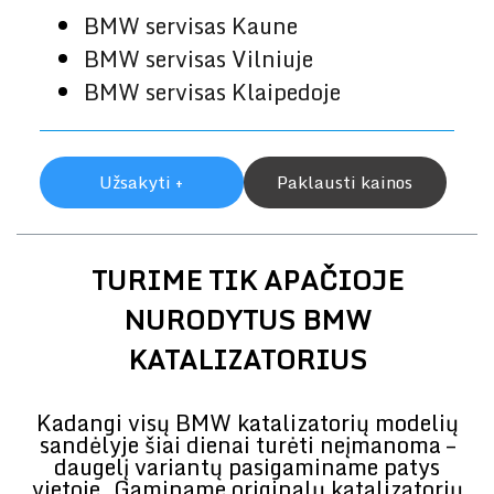
BMW servisas Kaune
BMW servisas Vilniuje
BMW servisas Klaipedoje
Užsakyti +
Paklausti kainos
TURIME TIK APAČIOJE
NURODYTUS BMW
KATALIZATORIUS
Kadangi visų BMW katalizatorių modelių
sandėlyje šiai dienai turėti neįmanoma –
daugelį variantų pasigaminame patys
vietoje. Gaminame originalų katalizatorių