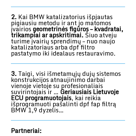
2.
Kai BMW katalizatorius išpjautas
pigiausiu metodu ir ant jo matomos
įvairios
geometrinės figūros – kvadratai,
trikampiai ar apskritimai.
Šiuo atveju
turime įvairių sprendimų – nuo naujo
katalizatoriaus arba dpf filtro
pastatymo iki idealaus restauravimo.
3.
Taigi, visi išmetamųjų dujų sistemos
konstrukcijos atnaujinimo darbai
vienoje vietoje su profesionaliais
suvirintojais ir …
Geriausiais Lietuvoje
ECU programuotojais
, kai reikia
išprogramuoti pašalinti dpf fap filtrą
BMW 1,9 dyzelis…
Partneriai: