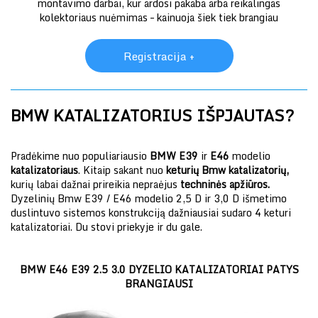
montavimo darbai, kur ardosi pakaba arba reikalingas
kolektoriaus nuėmimas – kainuoja šiek tiek brangiau
Registracija +
BMW KATALIZATORIUS IŠPJAUTAS?
Pradėkime nuo populiariausio
BMW E39
ir
E46
modelio
katalizatoriaus
. Kitaip sakant nuo
keturių Bmw katalizatorių,
kurių labai dažnai prireikia nepraėjus
techninės apžiūros.
Dyzelinių Bmw E39 / E46 modelio 2,5 D ir 3,0 D išmetimo
duslintuvo sistemos konstrukciją dažniausiai sudaro 4 keturi
katalizatoriai. Du stovi priekyje ir du gale.
BMW E46 E39 2.5 3.0 DYZELIO KATALIZATORIAI PATYS
BRANGIAUSI