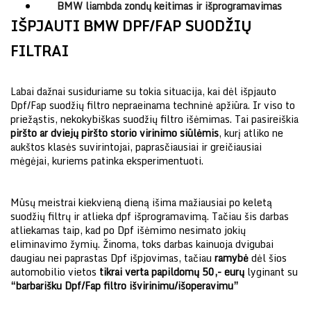
BMW liambda zondų keitimas ir išprogramavimas
IŠPJAUTI BMW DPF/FAP SUODŽIŲ
FILTRAI
Labai dažnai susiduriame su tokia situacija, kai dėl išpjauto
Dpf/Fap suodžių filtro nepraeinama techninė apžiūra. Ir viso to
priežąstis, nekokybiškas suodžių filtro išėmimas. Tai pasireiškia
piršto ar dviejų piršto storio virinimo siūlėmis
, kurį atliko ne
aukštos klasės suvirintojai, paprasčiausiai ir greičiausiai
mėgėjai, kuriems patinka eksperimentuoti.
Mūsų meistrai kiekvieną dieną išima mažiausiai po keletą
suodžių filtrų ir atlieka dpf išprogramavimą. Tačiau šis darbas
atliekamas taip, kad po Dpf išėmimo nesimato jokių
eliminavimo žymių. Žinoma, toks darbas kainuoja dvigubai
daugiau nei paprastas Dpf išpjovimas, tačiau
ramybė
dėl šios
automobilio vietos
tikrai verta papildomų 50,- eurų
lyginant su
“barbarišku Dpf/Fap filtro išvirinimu/išoperavimu”