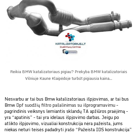
Reikia BMW katalizatoriaus pigiau? Prekyba BMW katalizatoriais
Vilniuje Kaune Klaipėdoje turbūt pigiausia kaina…
Nesvarbu ar tai bus Bmw katalizatoriaus išpjovimas, ar tai bus
Bmw
Dpf suodžių filtro pašalinimas su išprogramavimu
–
pagrindinis veiksnys lemiantis sklandų TA apžiūros praėjimą –
yra “apatinis” – tai yra idelaus išpjovimo darbas. Jeigu po
atlikto išpjovimo, vizualiai konstrukcija nėra pažeista, jums
niekas neturi teisės padadryti įrašo “Pažeista IDS konstrukcija”