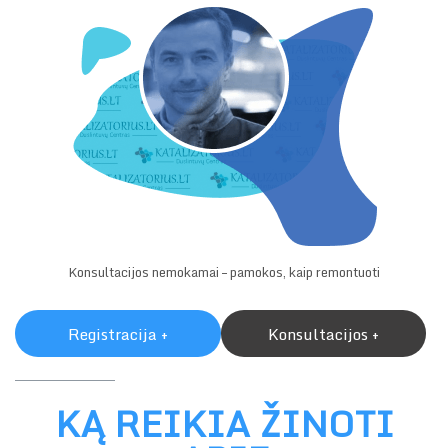
Konsultacijos nemokamai – pamokos, kaip remontuoti
Registracija +
Konsultacijos +
KĄ REIKIA ŽINOTI