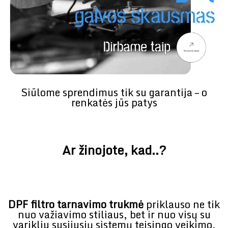
Siūlome sprendimus tik su garantija – o
renkatės jūs patys
Ar žinojote, kad..?
DPF filtro tarnavimo trukmė
priklauso ne tik
nuo važiavimo stiliaus, bet ir nuo visų su
varikliu susijusių sistemų teisingo veikimo.