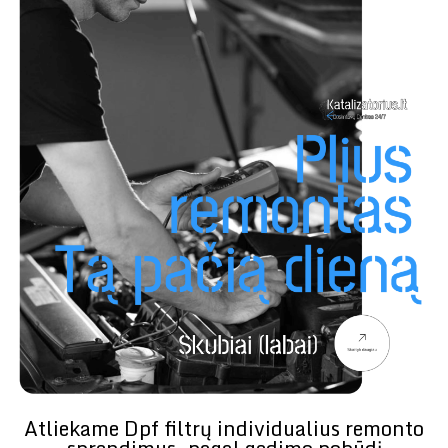
Atliekame Dpf filtrų individualius remonto