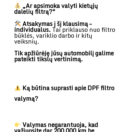
„Ar apsimoka valyti kietųjų
dalelių filtrą?“
Atsakymas į šį klausimą –
individualus.
Tai priklauso nuo filtro
būklės, variklio darbo ir kitų
veiksnių.
Tik apžiūrėję jūsų automobilį galime
pateikti tikslų vertinimą.
Ką būtina suprasti apie DPF filtro
valymą?
Valymas negarantuoja, kad
važiuosite dar 200 000 km be