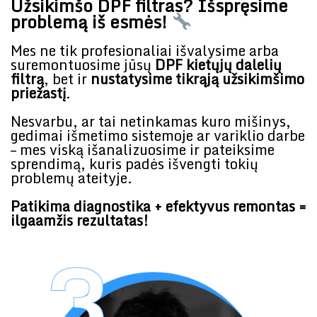
Užsikimšo DPF filtras? Išspręsime
problemą iš esmės!
Mes ne tik profesionaliai išvalysime arba
suremontuosime jūsų
DPF kietųjų dalelių
filtrą
, bet ir
nustatysime tikrąją užsikimšimo
priežastį
.
Nesvarbu, ar tai netinkamas kuro mišinys,
gedimai išmetimo sistemoje ar variklio darbe
– mes viską išanalizuosime ir pateiksime
sprendimą, kuris padės išvengti tokių
problemų ateityje.
Patikima diagnostika + efektyvus remontas =
ilgaamžis rezultatas!