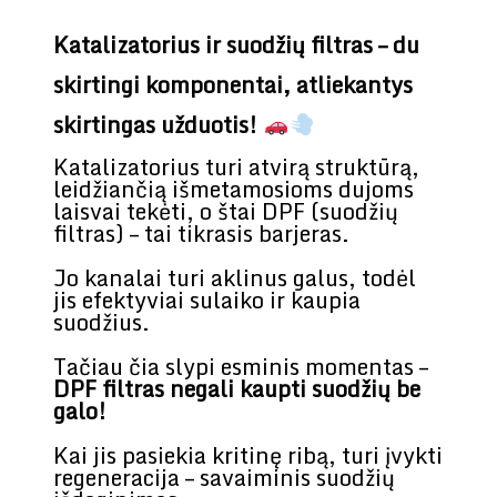
Katalizatorius ir suodžių filtras – du
skirtingi komponentai, atliekantys
skirtingas užduotis!
Katalizatorius turi atvirą struktūrą,
leidžiančią išmetamosioms dujoms
laisvai tekėti, o štai DPF (suodžių
filtras) – tai tikrasis barjeras.
Jo kanalai turi aklinus galus, todėl
jis efektyviai sulaiko ir kaupia
suodžius.
Tačiau čia slypi esminis momentas –
DPF filtras negali kaupti suodžių be
galo!
Kai jis pasiekia kritinę ribą, turi įvykti
regeneracija – savaiminis suodžių