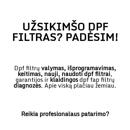
UŽSIKIMŠO DPF
FILTRAS? PADĖSIM!
Dpf filtrų
valymas, išprogramavimas,
keitimas, nauji, naudoti dpf filtrai
,
garantijos ir
klaidingos
dpf fap filtrų
diagnozės
. Apie viską plačiau žemiau.
Reikia profesionalaus patarimo?