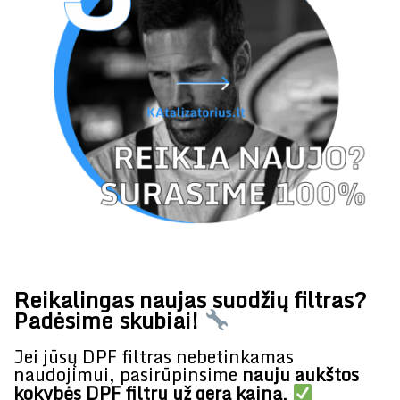
Reikalingas naujas suodžių filtras?
Padėsime skubiai!
Jei jūsų DPF filtras nebetinkamas
naudojimui, pasirūpinsime
nauju aukštos
kokybės DPF filtru už gerą kainą
.