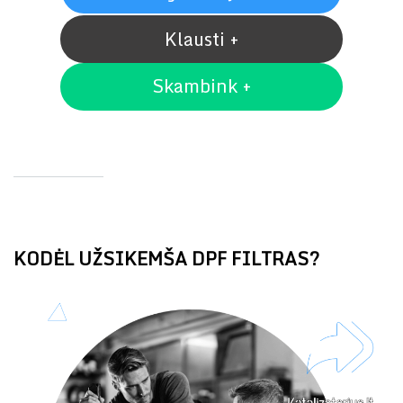
Klausti +
Skambink +
KODĖL UŽSIKEMŠA DPF FILTRAS?