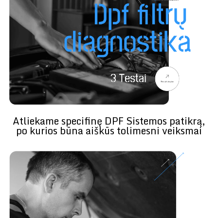
Atliekame specifinę DPF Sistemos patikrą,
po kurios būna aiškūs tolimesni veiksmai