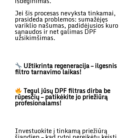
išdeginimas.
Jei šis procesas nevyksta tinkamai,
prasideda problemos: sumažėjęs
variklio našumas, padidėjusios kuro
sąnaudos ir net galimas DPF
užsikimšimas.
Užtikrinta regeneracija – ilgesnis
filtro tarnavimo laikas!
Tegul jūsų DPF filtras dirba be
rūpesčių – patikėkite jo priežiūrą
profesionalams!
Investuokite į tinkamą priežiūrą
šiandien – kad rytoj nereikėtų keisti