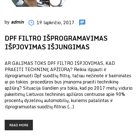
by
admin
19 lapkričio, 2017
DPF FILTRO IŠPROGRAMAVIMAS
IŠPJOVIMAS IŠJUNGIMAS
AR GALIMAS TOKS DPF FILTRO IŠPJOVIMAS, KAD
PRAEITI TECHNINĘ APŽIŪRĄ? Reikia išpjauti ir
išprogramuoti Dpf suodžių filtrą, tačiau nežinote ir baiminatės
ar po tokios procedūros bus įmanoma praeiti technikinę
apžiūrą? Situacija šiandien yra tokia, kad po 2017 metų vidurio
pakeitimų Lietuvos techninės apžiūros centruose apie 90%
procentų dyzelinių automobilių, kuriems pašalintas ir
išprogramuotas suodžių filtras […]
READ MORE