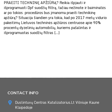
PRAEITI TECHNINĘ APŽIŪRĄ? Reikia išpjauti ir
išprogramuoti Dpf suodžių filtrą, tačiau nežinote ir baiminatės
ar po tokios procedūros bus įmanoma praeiti technikinę
apžiūrą? Situacija šiandien yra tokia, kad po 2017 metų vidurio
pakeitimų Lietuvos techninės apžiūros centruose apie 90%
procentų dyzelinių automobilių, kuriems pašalintas ir
išprogramuotas suodžių filtras […]
CONTACT INFO
Duslintuvų Centras Katalizatorius.Lt Vilniuje Kaune
Klaipėdoje