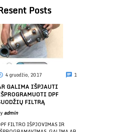
Resent Posts
4 gruodžio, 2017
1
AR GALIMA IŠPJAUTI
IŠPROGRAMUOTI DPF
SUODŽIŲ FILTRĄ
by
admin
DPF FILTRO IŠPJOVIMAS IR
IŠPROGRAMAVIMAS GALIMA AR