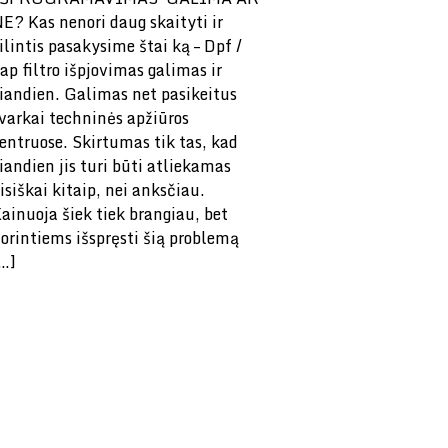
E? Kas nenori daug skaityti ir
ilintis pasakysime štai ką – Dpf /
ap filtro išpjovimas galimas ir
iandien. Galimas net pasikeitus
varkai techninės apžiūros
entruose. Skirtumas tik tas, kad
iandien jis turi būti atliekamas
isiškai kitaip, nei anksčiau.
ainuoja šiek tiek brangiau, bet
orintiems išspręsti šią problemą
…]