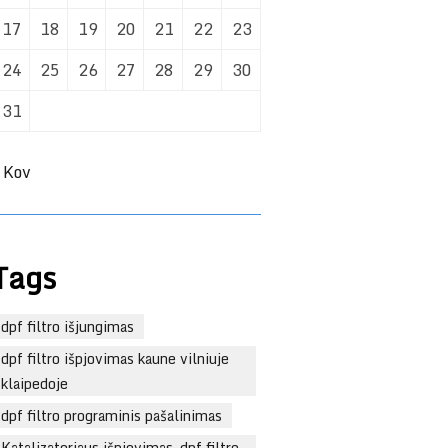
17
18
19
20
21
22
23
24
25
26
27
28
29
30
31
 Kov
Tags
dpf filtro išjungimas
dpf filtro išpjovimas kaune vilniuje
klaipedoje
dpf filtro programinis pašalinimas
Katalizatoriaus išpjovimas. dpf filtro