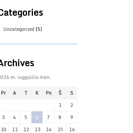
Categories
Uncategorized
(5)
Archives
026 m. rugpjūčio mėn.
Pr
A
T
K
Pn
Š
S
1
2
3
4
5
6
7
8
9
10
11
12
13
14
15
16