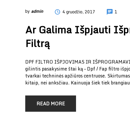
by
admin
4 gruodžio, 2017
1
Ar Galima Išpjauti Iš
Filtrą
DPF FILTRO IŠPJOVIMAS IR IŠPROGRAMAVIMAS
gilintis pasakysime štai ką – Dpf / Fap filtro iš
tvarkai techninės apžiūros centruose. Skirtumas t
kitaip, nei anksčiau. Kainuoja šiek tiek brangiau
READ MORE