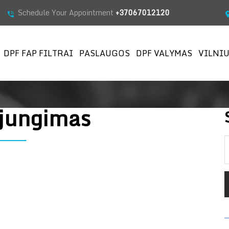
Schedule Your Appointment
+37067012120
DPF FAP FILTRAI
PASLAUGOS
DPF VALYMAS
VILNIU
išjungimas