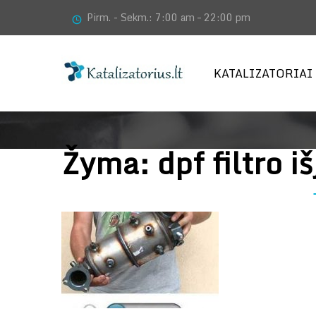
Pirm. - Sekm.: 7:00 am – 22:00 pm
KATALIZATORIAI
Žyma:
dpf filtro 