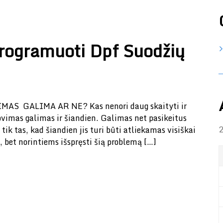
programuoti Dpf Suodžių
 GALIMA AR NE? Kas nenori daug skaityti ir
pjovimas galimas ir šiandien. Galimas net pasikeitus
2
ik tas, kad šiandien jis turi būti atliekamas visiškai
, bet norintiems išspręsti šią problemą […]